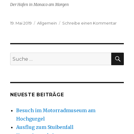
Der Hafen in Monaco am Morgen
Veröffentlicht
Kategorien
zu
19. Mai 2019
Allgemein
Schreibe einen Kommentar
am
Herzlich
Willkom
SU
Suche
nach:
NEUESTE BEITRÄGE
Besuch im Motorradmuseum am
Hochgurgel
Ausflug zum Stuibenfall