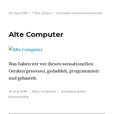
Veröffentlicht
Kategorien
zu
25. Mai 2019
Côte d’Azur
Schreibe einen Kommentar
am
GP
2019
in
Alte Computer
Monac
Was haben wir vor diesen sensationellen
Geräten gesessen, gedaddelt, programmiert
und gebastelt.
Veröffentlicht
Kategorien
19. Mai 2019
Alte Computer
Schreibe einen
am
zu
Kommentar
Alte
Computer