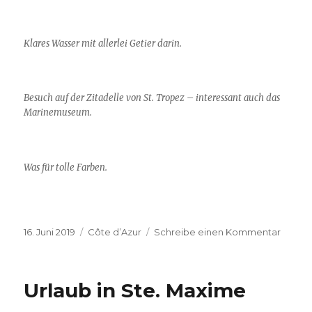
Klares Wasser mit allerlei Getier darin.
Besuch auf der Zitadelle von St. Tropez – interessant auch das
Marinemuseum.
Was für tolle Farben.
Veröffentlicht
Kategorien
zu
16. Juni 2019
Côte d’Azur
Schreibe einen Kommentar
am
Ausflu
nach
St.
Urlaub in Ste. Maxime
Trope