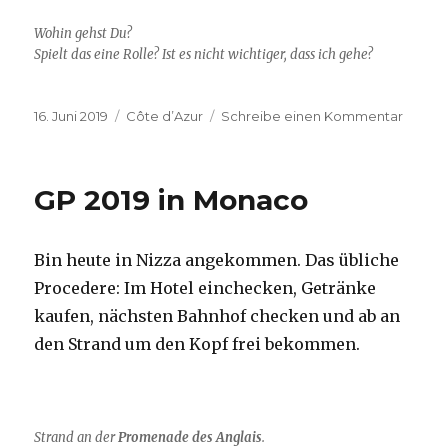
Wohin gehst Du?
Spielt das eine Rolle? Ist es nicht wichtiger, dass ich gehe?
Veröffentlicht
Kategorien
zu
16. Juni 2019
Côte d’Azur
Schreibe einen Kommentar
am
Urlaub
in
Ste.
GP 2019 in Monaco
Maxim
Bin heute in Nizza angekommen. Das übliche
Procedere: Im Hotel einchecken, Getränke
kaufen, nächsten Bahnhof checken und ab an
den Strand um den Kopf frei bekommen.
Strand an der
Promenade des Anglais
.