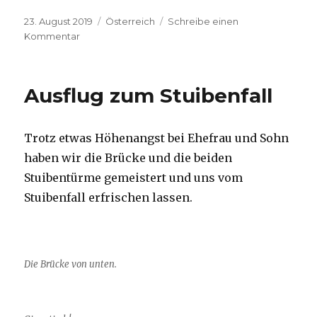
Veröffentlicht
Kategorien
23. August 2019
Österreich
Schreibe einen
am
zu
Kommentar
Besuch
im
Motorradmuseum
Ausflug zum Stuibenfall
am
Hochgurgel
Trotz etwas Höhenangst bei Ehefrau und Sohn
haben wir die Brücke und die beiden
Stuibentürme gemeistert und uns vom
Stuibenfall erfrischen lassen.
Die Brücke von unten.