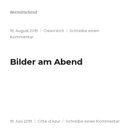
Beeindruckend
Veröffentlicht
Kategorien
19. August 2019
Österreich
Schreibe einen
am
zu
Kommentar
Oben
auf
dem
Bilder am Abend
Wetterkreuz
Veröffentlicht
Kategorien
zu
19. Juni 2019
Côte d’Azur
Schreibe einen Kommentar
am
Bilder