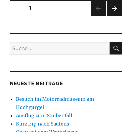
Beitragsnavigation
SEITE
1
NÄC
HSTE
SEIT
E
SU
Suche
nach:
NEUESTE BEITRÄGE
Besuch im Motorradmuseum am
Hochgurgel
Ausflug zum Stuibenfall
Kurztrip nach Sautens