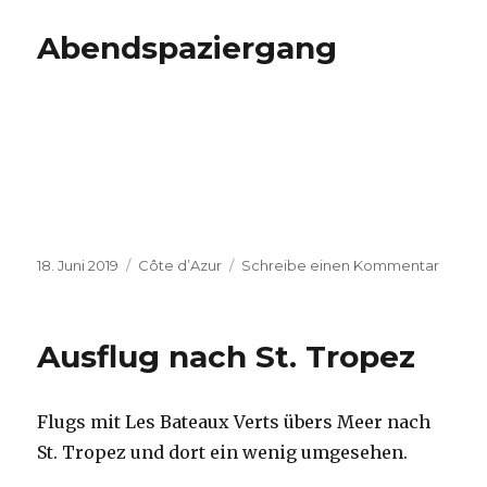
am
Abend
Abendspaziergang
Veröffentlicht
Kategorien
zu
18. Juni 2019
Côte d’Azur
Schreibe einen Kommentar
am
Abend
Ausflug nach St. Tropez
Flugs mit Les Bateaux Verts übers Meer nach
St. Tropez und dort ein wenig umgesehen.