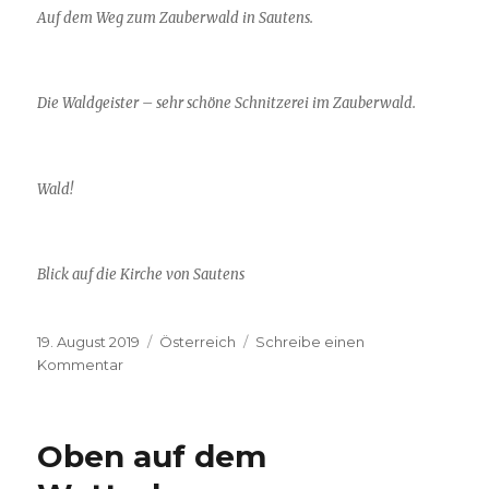
Auf dem Weg zum Zauberwald in Sautens.
Die Waldgeister – sehr schöne Schnitzerei im Zauberwald.
Wald!
Blick auf die Kirche von Sautens
Veröffentlicht
Kategorien
19. August 2019
Österreich
Schreibe einen
am
zu
Kommentar
Kurztrip
nach
Sautens
Oben auf dem