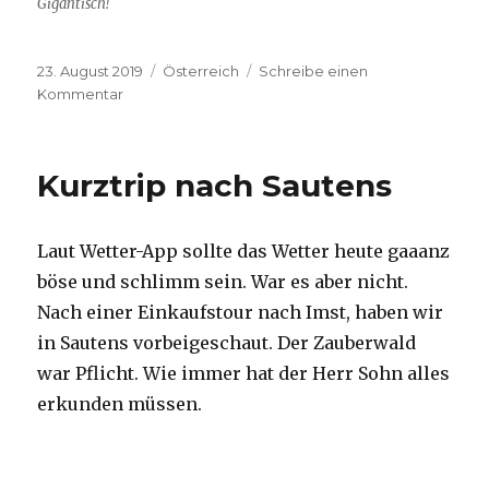
Gigantisch!
Veröffentlicht
Kategorien
23. August 2019
Österreich
Schreibe einen
am
zu
Kommentar
Ausflug
zum
Stuibenfall
Kurztrip nach Sautens
Laut Wetter-App sollte das Wetter heute gaaanz
böse und schlimm sein. War es aber nicht.
Nach einer Einkaufstour nach Imst, haben wir
in Sautens vorbeigeschaut. Der Zauberwald
war Pflicht. Wie immer hat der Herr Sohn alles
erkunden müssen.