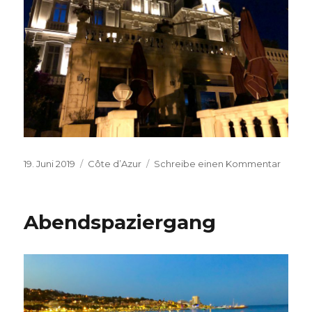
Veröffentlicht
Kategorien
zu
19. Juni 2019
Côte d’Azur
Schreibe einen Kommentar
am
Bilder
am
Abend
Abendspaziergang