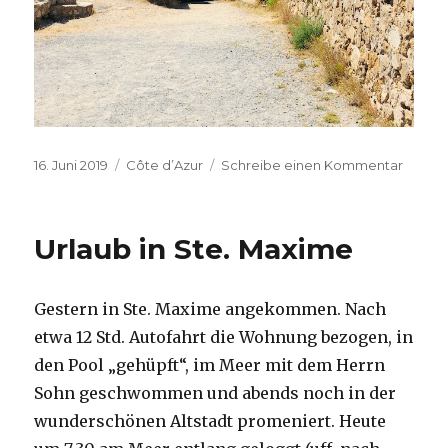
Veröffentlicht
Kategorien
zu
16. Juni 2019
Côte d’Azur
Schreibe einen Kommentar
am
Ausflu
nach
St.
Urlaub in Ste. Maxime
Trope
Gestern in Ste. Maxime angekommen. Nach
etwa 12 Std. Autofahrt die Wohnung bezogen, in
den Pool „gehüpft“, im Meer mit dem Herrn
Sohn geschwommen und abends noch in der
wunderschönen Altstadt promeniert. Heute