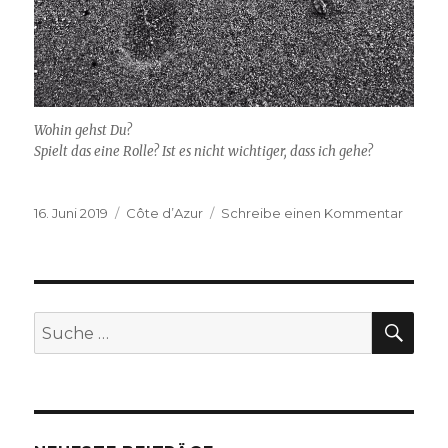
Wohin gehst Du?
Spielt das eine Rolle? Ist es nicht wichtiger, dass ich gehe?
Veröffentlicht
Kategorien
zu
16. Juni 2019
Côte d’Azur
Schreibe einen Kommentar
am
Urlaub
in
Ste.
Maxim
SU
Suche
nach: